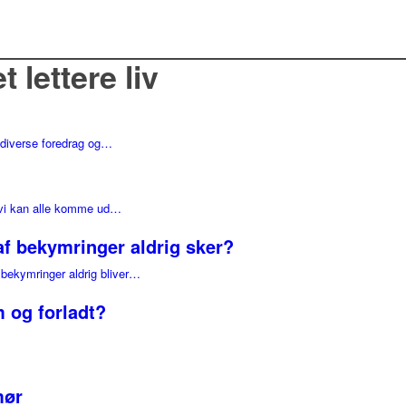
t lettere liv
l diverse foredrag og…
g vi kan alle komme ud…
af bekymringer aldrig sker?
 bekymringer aldrig bliver…
 og forladt?
mør