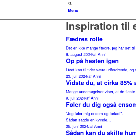
Menu
Inspiration til e
Fædres rolle
Det er ikke mange fædre, jeg har set ti
6. august 2024
/
af Anni
Op på hesten igen
Livet kan til tider være udfordrende, o
23. juli 2024
/
af Anni
Vidste du, at cirka 85% 
Mange undersøgelser viser, at de fleste
9. juli 2024
/
af Anni
Føler du dig også ensom
”Jeg føler mig ensom og forladt”.
Sådan sagde en kvinde…
25. juni 2024
/
af Anni
Sådan kan du skifte hu