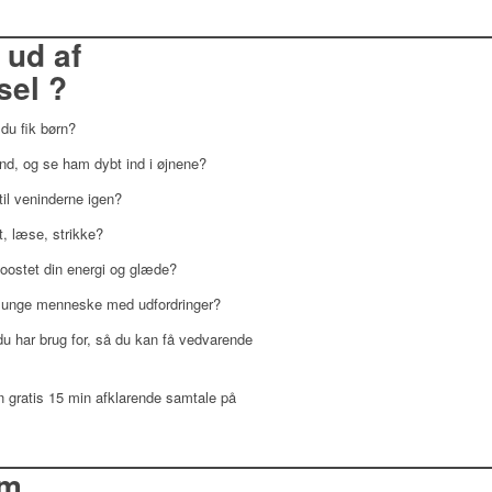
ud af
el ?
 du fik børn?
and, og se ham dybt ind i øjnene?
til veninderne igen?
t, læse, strikke?
 boostet din energi og glæde?
dit unge menneske med udfordringer?
 du har brug for, så du kan få vedvarende
en gratis 15 min afklarende samtale på
om …