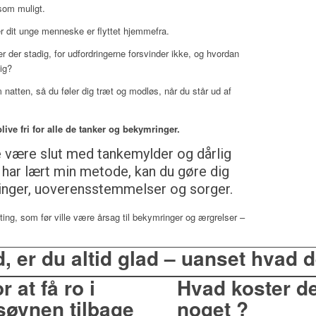
 som muligt.
ter dit unge menneske er flyttet hjemmefra.
der stadig, for udfordringerne forsvinder ikke, og hvordan
ig?
natten, så du føler dig træt og modløs, når du står ud af
live fri for alle de tanker og bekymringer.
e være slut med tankemylder og dårlig
 har lært min metode, kan du gøre dig
ringer, uoverensstemmelser og sorger.
ting, som før ville være årsag til bekymringer og ærgrelser –
d, er du altid glad – uanset hvad 
r at få ro i
Hvad koster de
søvnen tilbage
noget ?