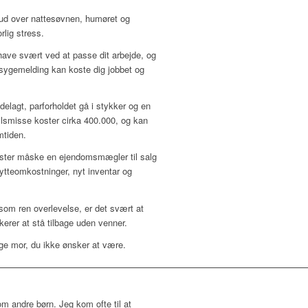
ud over nattesøvnen, humøret og
rlig stress.
 have svært ved at passe dit arbejde, og
ygemelding kan koste dig jobbet og
elagt, parforholdet gå i stykker og en
ilsmisse koster cirka 400.000, og kan
mtiden.
koster måske en ejendomsmægler til salg
lytteomkostninger, nyt inventar og
s som ren overlevelse, er det svært at
ikerer at stå tilbage uden venner.
ige mor, du ikke ønsker at være.
om andre børn. Jeg kom ofte til at