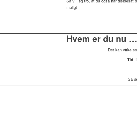
Så vil jeg tro, at du også har tilsidesat d
muligt
Hvem er du nu … o
Det kan virke s
Tid
ti
Så du