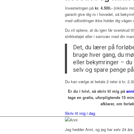
Investeringen på
kr. 4.500,-
(inklusiv mo
garanti give dig ro i hovedet, så bekym
med udfordringer ikke holder dig vågen 
Du vil opleve, at du igen får overskud til
strikketøjet eller i samvær med din ma
Det, du lærer på forløb
bruge hver gang, du m
eller bekymringer – du 
selv og spare penge på
Du kan vælge at betale 2 rater á kr. 2.30
Er du i tvivl, så skriv til mig på
ann
tage en gratis, uforpligtende 15 min
afklarer, om forløb
Skriv til mig i dag
Jeg hedder Anni, og jeg har selv 24 års