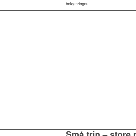
bekymringer.
Små trin – store 