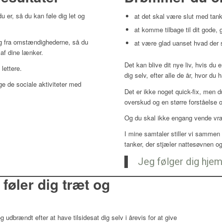
du er, så du kan føle dig let og
at det skal være slut med tan
at komme tilbage til dit gode
 og fra omstændighederne, så du
at være glad uanset hvad der 
af dine lænker.
Det kan blive dit nye liv, hvis du er
 lettere.
dig selv, efter alle de år, hvor du 
ge de sociale aktiviteter med
Det er ikke noget quick-fix, men d
overskud og en større forståelse o
Og du skal ikke engang vende vra
I mine samtaler stiller vi sammen
tanker, der stjæler nattesøvnen og
Jeg følger dig hje
r føler dig træt og
 og udbrændt efter at have tilsidesat dig selv i årevis for at give