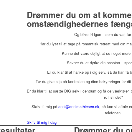
Drømmer du om at komme 
omstændighedernes fængs
Og blive fri igen – som du var, før
Har du lyst til at tage på romantisk retreat med din m
Kunne det være dejligt at se noget mere 
Savner du at dyrke din passion – spor
Er du klar til at hanke op i dig selv, så du kan få
Tør du give slip på kontrollen og dine bekymringer for 
Er du klar til at sætte DIG selv i centrum og få de værktøjer,
ro i sindet?
Skriv til mig på
anni@annimathiesen.dk
, så kan vi aftale 
telefonen.
Skriv til mig i dag
resultater
Drømmer du 