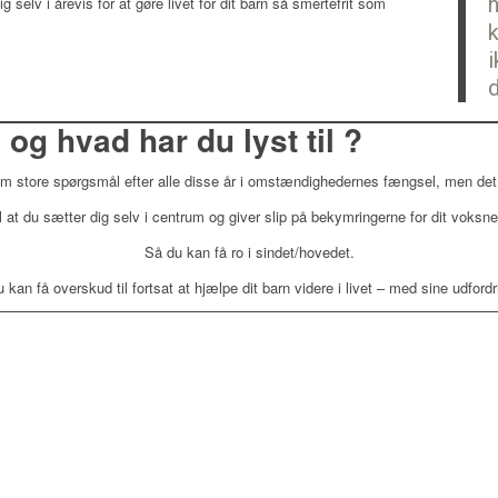
ig selv i årevis for at gøre livet for dit barn så smertefrit som
k
d
g hvad har du lyst til ?
om store spørgsmål efter alle disse år i omstændighedernes fængsel, men det
l at du sætter dig selv i centrum og giver slip på bekymringerne for dit voksne
Så du kan få ro i sindet/hovedet.
 kan få overskud til fortsat at hjælpe dit barn videre i livet – med sine udfordr