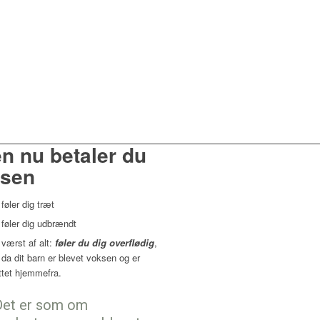
n nu betaler du
isen
 føler dig træt
 føler dig udbrændt
 værst af alt:
føler du dig overflødig
,
 da dit barn er blevet voksen og er
yttet hjemmefra.
Det er som om