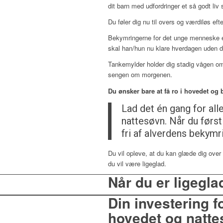
dit barn med udfordringer et så godt liv
Du føler dig nu til overs og værdiløs ef
Bekymringerne for det unge menneske er 
skal han/hun nu klare hverdagen uden d
Tankemylder holder dig stadig vågen om 
sengen om morgenen.
Du ønsker bare at få ro i hovedet og b
Lad det én gang for all
nattesøvn. Når du først
fri af alverdens bekym
Du vil opleve, at du kan glæde dig over 
du vil være ligeglad.
Når du er ligegla
Din investering fo
hovedet og natte