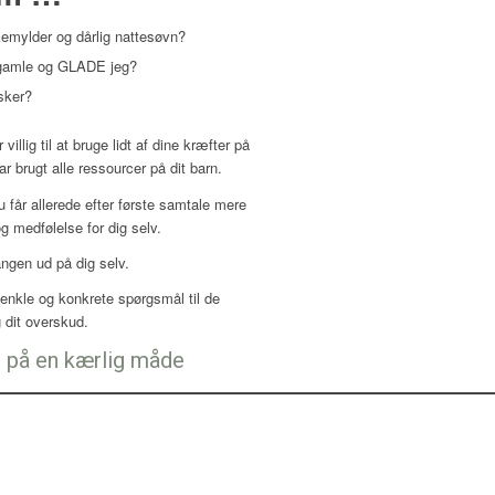
kemylder og dårlig nattesøvn?
, gamle og GLADE jeg?
sker?
 villig til at bruge lidt af dine kræfter på
har brugt alle ressourcer på dit barn.
u får allerede efter første samtale mere
g medfølelse for dig selv.
ngen ud på dig selv.
 enkle og konkrete spørgsmål til de
 dit overskud.
m på en kærlig måde