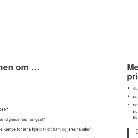
men om …
Me
pr
du
du
og
nose?
nu
fl
mstændighedernes fængsel?
kampe for at få hjælp til dit barn og jeres familie?