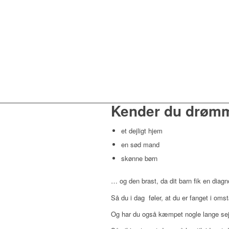
Kender du drøm
et dejligt hjem
en sød mand
skønne børn
… og den brast, da dit barn fik en diag
Så du i dag føler, at du er fanget i o
Og har du også kæmpet nogle lange seje 