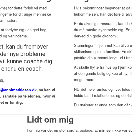
ms) for dette forløb vil med
Hvis bekymringer begynder at gå 
ringerne for dit unge menneske
hukommelsen, kan det føre til alvo
om natten.
Er du alvorlig stressramt, kan du
 at fordybe dig i en god bog, i
du må måske sygemelde dig. En s
nd og veninderne.
derved din gode økonomi.
Stemningen i hjemmet kan blive ød
et, kan du fremover
skilsmisse opløse familien. En sk
øder nye problemer
påvirke din økonomi langt ud i fre
vil kunne coache dig
At skulle flytte fra hus og hjem 
 endnu en coach.
af den gamle bolig og køb af ny, f
meget mere.
0,-.
Når det hele ramler, og livet føle
i@annimathiesen.dk
, så kan vi
holde fast i relationerne, og du ris
. samtale på telefonen, hvor vi
et er for dig.
Du risikerer at ende som den dårl
Lidt om mig
For mig var det en stor sorg at opdage, at min søn ikke var s