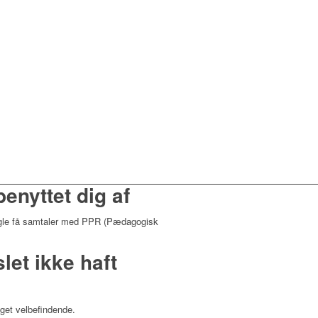
enyttet dig af
gle få samtaler med PPR (Pædagogisk
let ikke haft
eget velbefindende.