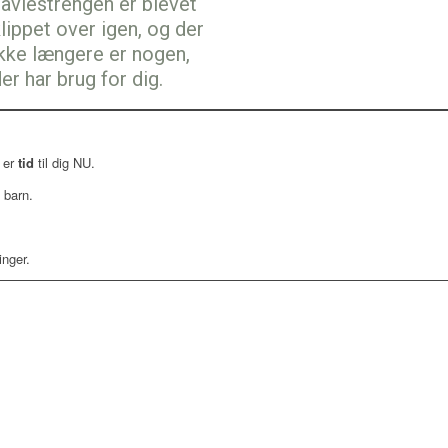
navlestrengen er blevet
lippet over igen, og der
ikke længere er nogen,
er har brug for dig.
 er
tid
til dig NU.
 barn.
inger.