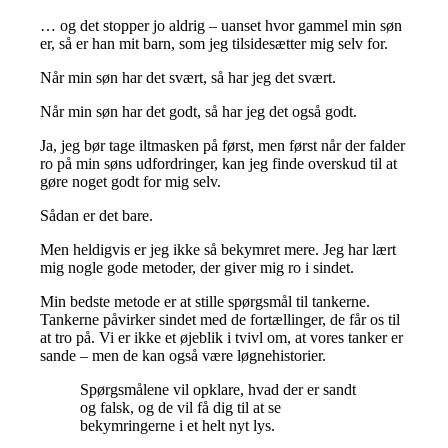
… og det stopper jo aldrig – uanset hvor gammel min søn
er, så er han mit barn, som jeg tilsidesætter mig selv for.
Når min søn har det svært, så har jeg det svært.
Når min søn har det godt, så har jeg det også godt.
Ja, jeg bør tage iltmasken på først, men først når der falder
ro på min søns udfordringer, kan jeg finde overskud til at
gøre noget godt for mig selv.
Sådan er det bare.
Men heldigvis er jeg ikke så bekymret mere. Jeg har lært
mig nogle gode metoder, der giver mig ro i sindet.
Min bedste metode er at stille spørgsmål til tankerne.
Tankerne påvirker sindet med de fortællinger, de får os til
at tro på. Vi er ikke et øjeblik i tvivl om, at vores tanker er
sande – men de kan også være løgnehistorier.
Spørgsmålene vil opklare, hvad der er sandt
og falsk, og de vil få dig til at se
bekymringerne i et helt nyt lys.