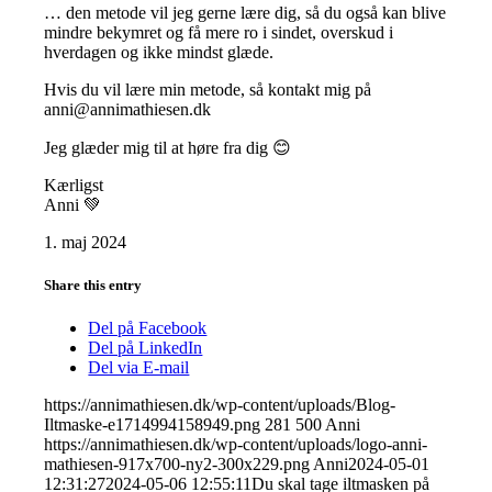
… den metode vil jeg gerne lære dig, så du også kan blive
mindre bekymret og få mere ro i sindet, overskud i
hverdagen og ikke mindst glæde.
Hvis du vil lære min metode, så kontakt mig på
anni@annimathiesen.dk
Jeg glæder mig til at høre fra dig 😊
Kærligst
Anni 💚
1. maj 2024
Share this entry
Del på Facebook
Del på LinkedIn
Del via E-mail
https://annimathiesen.dk/wp-content/uploads/Blog-
Iltmaske-e1714994158949.png
281
500
Anni
https://annimathiesen.dk/wp-content/uploads/logo-anni-
mathiesen-917x700-ny2-300x229.png
Anni
2024-05-01
12:31:27
2024-05-06 12:55:11
Du skal tage iltmasken på