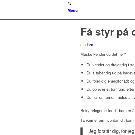
Menu
Få styr på 
sindsro
Måske kender du det her?
Du vender og drejer dig i s
Du slæber dig ud på badev
Du føler dig energiforladt og 
Du oplever et tomrum, efter 
Du har en fornemmelse af, a
Bekymringerne for dit barn er år
Tankerne, om hvordan dit barn 
Jeg forstår dig, for j