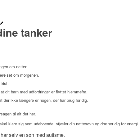
dine tanker
engen om natten.
ærelset om morgenen.
trist.
at dit barn med udfordringer er flyttet hjemmefra.
t der ikke længere er nogen, der har brug for dig.
sagen til alt det her.
skal klare sig som udeboende, stjæler din nattesøvn og dræner dig for energi.
eg har selv en søn med autisme.