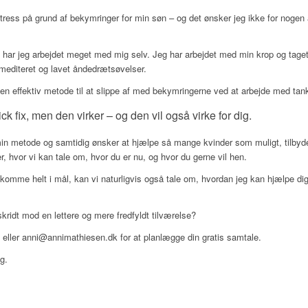
ress på grund af bekymringer for min søn – og det ønsker jeg ikke for nogen 
 har jeg arbejdet meget med mig selv. Jeg har arbejdet med min krop og tage
mediteret og lavet åndedrætsøvelser.
 en effektiv metode til at slippe af med bekymringerne ved at arbejde med tan
ck fix, men den virker – og den vil også virke for dig.
 min metode og samtidig ønsker at hjælpe så mange kvinder som muligt, tilbyde
r, hvor vi kan tale om, hvor du er nu, og hvor du gerne vil hen.
 komme helt i mål, kan vi naturligvis også tale om, hvordan jeg kan hjælpe di
 skridt mod en lettere og mere fredfyldt tilværelse?
ller anni@annimathiesen.dk for at planlægge din gratis samtale.
ig.