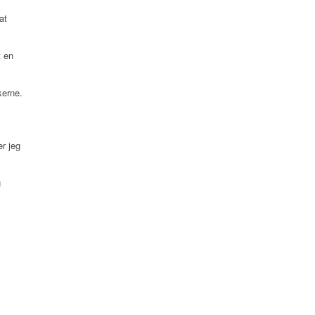
at
t en
kerne.
r jeg
g